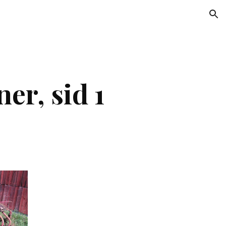
ion
er, sid 1