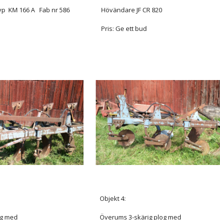
yp KM 166 A Fab nr 586
Hövändare JF CR 820
Pris: Ge ett bud
Objekt 4:
og med
Överums 3-skärig plog med