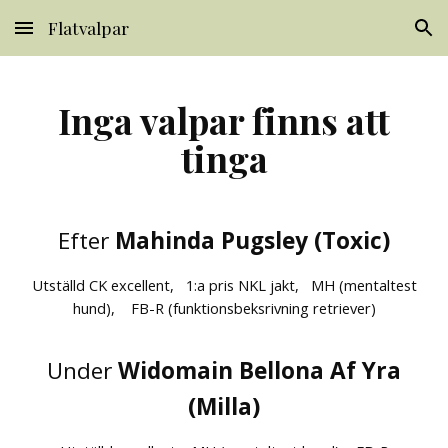
Flatvalpar
Skip to main content
Skip to navigation
Inga valpar finns att
tinga
Efter
Mahinda Pugsley (Toxic)
Utställd CK excellent, 1:a pris NKL jakt, MH (mentaltest
hund), FB-R (funktionsbeksrivning retriever)
Under
Widomain Bellona Af Yra
(Milla)